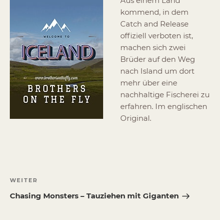
Aus einem Land
kommend, in dem
Catch and Release
offiziell verboten ist,
machen sich zwei
Brüder auf den Weg
nach Island um dort
mehr über eine
nachhaltige Fischerei zu
erfahren. Im englischen
Original.
Beitragsnavigation
Nächster
WEITER
Beitrag
Chasing Monsters – Tauziehen mit Giganten